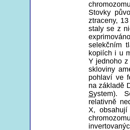
chromozomu 
Stovky pův
ztraceny, 13
staly se z 
exprimováno
selekčním t
kopiích i u
Y jednoho z 
skloviny ame
pohlaví ve f
na základě
S
ystem). 
relativně n
X, obsahují
chromozom
invertovaný