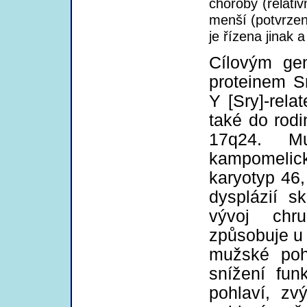
choroby (relativ
menší (potvrzen
je řízena jinak a
Cílovým ge
proteinem S
Y [Sry]-relat
také do rod
17q24. Mu
kampomelicko
karyotyp 46
dysplázií s
vývoj chr
způsobuje u 
mužské poh
snížení fu
pohlaví, zv