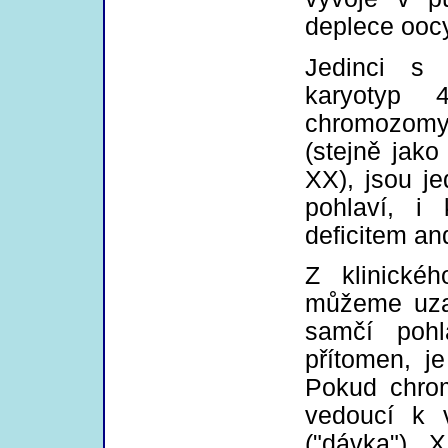
deplece oocy
Jedinci s 
karyotyp 
chromozomy
(stejně jak
XX), jsou j
pohlaví, i
deficitem an
Z klinické
můžeme uza
samčí poh
přítomen, j
Pokud chro
vedoucí k v
("dávka") 