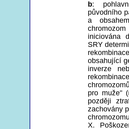
b
: pohlav
původního p
a obsahem
chromozom
iniciována
SRY determi
rekombina
obsahující 
inverze ne
rekombinace 
chromozomů, 
pro muže" (
později ztr
zachovány p
chromozomu
X. Poškoze