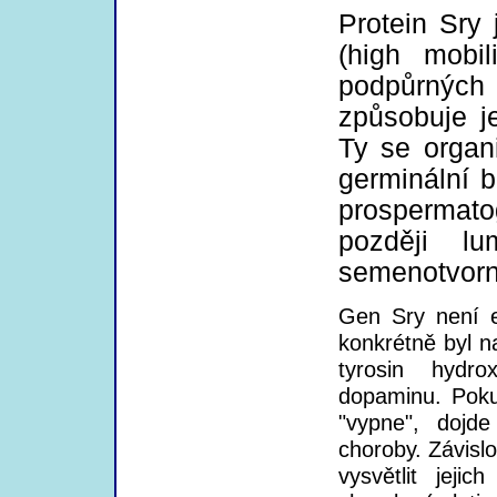
Protein Sry 
(high mobi
podpůrných 
způsobuje je
Ty se organi
germinální b
prospermat
později l
semenotvorn
Gen Sry není e
konkrétně byl n
tyrosin hydr
dopaminu. Poku
"vypne", dojde
choroby. Závisl
vysvětlit jeji