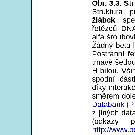
Obr. 3.3. St
Struktura 
žlábek
spec
řetězců DN
alfa šroubov
Žádný beta l
Postranní ř
tmavě šedou
H bílou. Vš
spodní části
díky interak
směrem dolev
Databank (
z jiných da
(odkazy 
http://www.p