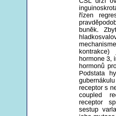
CSL drží ov
inguinoskrotá
řízen regr
pravděpodob
buněk. Zbyt
hladkosval
mechanisme
kontrakce) 
hormone 3, 
hormonů pr
Podstata hy
gubernákulu
receptor s 
coupled re
receptor sp
sestup varl