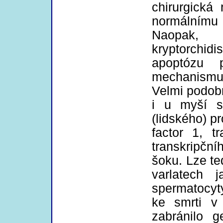
chirurgická
normálnímu 
Naopak, 
kryptorchid
apoptózu p
mechanismu
Velmi podob
i u myší s
(lidského) pr
factor 1, t
transkripčn
šoku. Lze te
varlatech 
spermatocyt
ke smrti v
zabránilo 