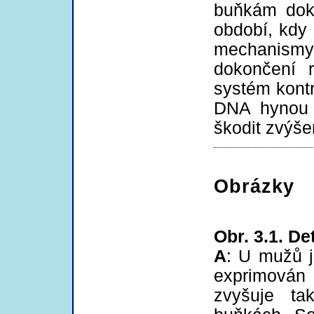
buňkám doko
období, kdy
mechanismy
dokončení 
systém kontr
DNA hynou 
škodit zvýš
Obrázky
Obr. 3.1. D
A
: U mužů 
exprimován
zvyšuje t