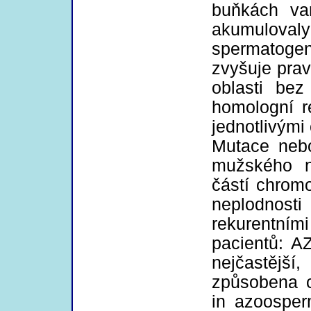
buňkách va
akumulovaly
spermatogen
zvyšuje prav
oblasti bez
homologní r
jednotlivými 
Mutace neb
mužského n
částí chrom
neplodnosti
rekurentní
pacientů: A
nejčastějš
způsobena 
in azoosper