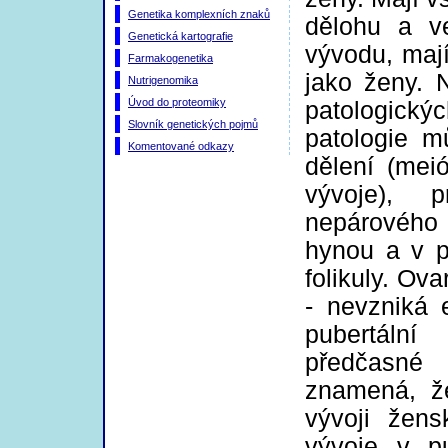
Genetika komplexních znaků
dělohu a ve
Genetická kartografie
vývodu, mají
Farmakogenetika
jako ženy.
Nutrigenomika
Úvod do proteomiky
patologick
Slovník genetických pojmů
patologie m
Komentované odkazy
dělení (mei
vývoje), p
nepárového
hynou a v p
folikuly. Ov
- nevzniká 
pubertáln
předčasné 
znamená, ž
vývoji žens
vývoje v p