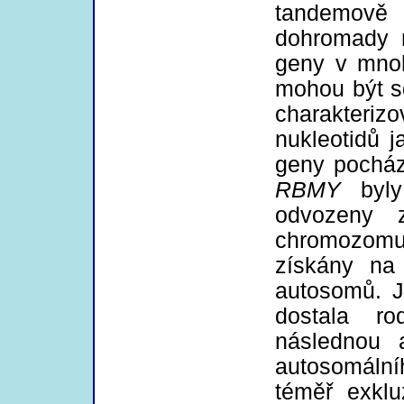
tandemově 
dohromady 
geny v mnoh
mohou být s
charakteri
nukleotidů j
geny pocház
RBMY
byly
odvozeny 
chromozomu. 
získány na
autosomů. 
dostala ro
následnou 
autosomáln
téměř exkl