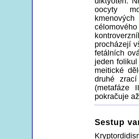
diktyotén. 
oocyty mo
kmenových 
célomového 
kontroverzn
procházejí v
fetálních ov
jeden foliku
meitické dě
druhé zrací
(metafáze I
pokračuje až
Sestup var
Kryptordidi