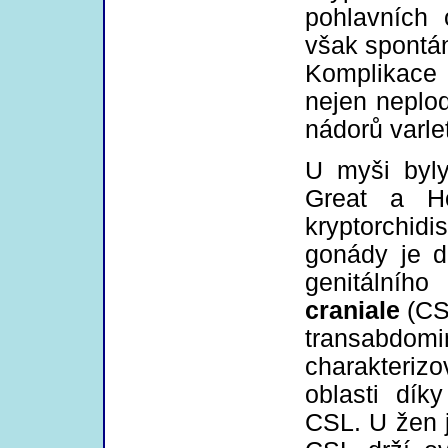
pohlavních
však spontán
Komplikace 
nejen neplod
nádorů varle
U myši byl
Great a Hox
kryptorchi
gonády je d
genitálníh
craniale
(CSL
transabdo
charakterizo
oblasti dík
CSL. U žen j