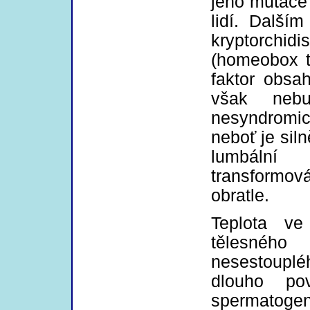
jeho mutace
lidí. Další
kryptorchi
(homeobox tr
faktor obsa
však nebu
nesyndromic
neboť je sil
lumbální 
transformo
obratle.
Teplota ve
tělesného
nesestouplé
dlouho po
spermatoge