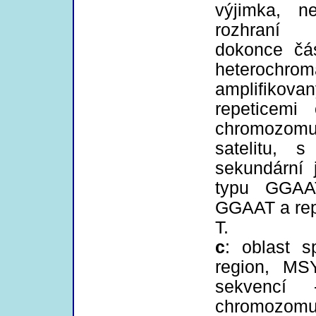
výjimka, n
rozhraní 
dokonce čás
heteroch
amplifikov
repeticemi
chromozomu
satelitu, 
sekundární 
typu GGAAT
GGAAT a repe
T.
c
: oblast s
region, MS
sekvencí
chromozomu