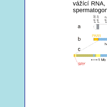
vážící RNA, 
spermatogon