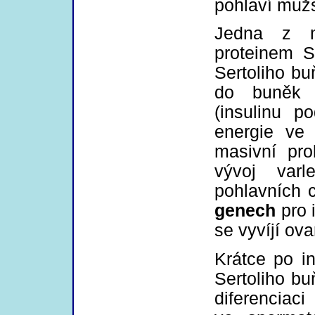
pohlaví muž
Jedna z me
proteinem S
Sertoliho bu
do buněk p
(insulinu p
energie ve
masivní pro
vývoj var
pohlavních
genech
pro 
se vyvíjí ova
Krátce po i
Sertoliho bu
diferenciac