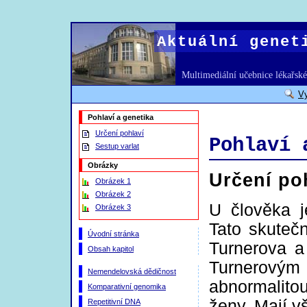
Aktuální genet
Multimediální učebnice lékařské
V
Pohlaví a genetika
Určení pohlaví
Pohlaví 
Sestup varlat
Obrázky
Určení po
Obrázek 1
Obrázek 2
U člověka j
Obrázek 3
Tato skuteč
Úvodní stránka
Turnerova a
Obsah kapitol
Turnerový
Nemendelovská dědičnost
abnormalitou
Komparativní genomika
ženy. Mají v
Repetitivní DNA