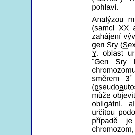
pohlaví.
Analýzou m
(samci XX a
zahájení vý
gen Sry (
S
e
Y
, oblast u
¨Gen Sry l
chromozomu 
směrem 3´ 
(
p
seudo
a
ut
může objevit
obligátní, 
určitou po
případě j
chromozom, 