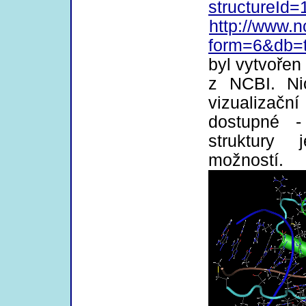
structureId=
http://www.
form=6&db=
byl vytvoře
z NCBI. Ni
vizualizač
dostupné -
struktury
možností.