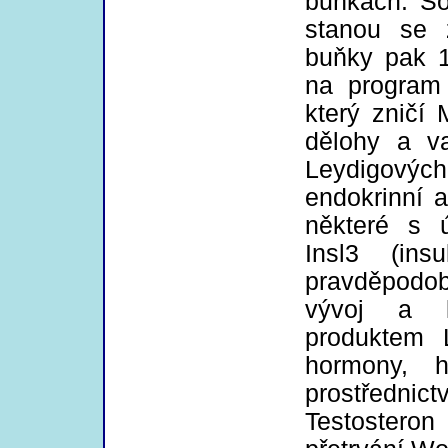
buňkách. So
stanou se z
buňky pak 1
na program 
který zničí 
dělohy a va
Leydigovýc
endokrinní a
některé s ú
Insl3 (ins
pravděpodob
vývoj a k
produktem 
hormony, h
prostředni
Testosteron