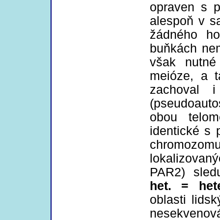
opraven s 
alespoň v s
žádného ho
buňkách ne
však nutné
meióze, a 
zachoval i
(pseudoaut
obou telom
identické s
chromozo
lokalizovan
PAR2) sledu
het. = het
oblasti lid
nesekveno