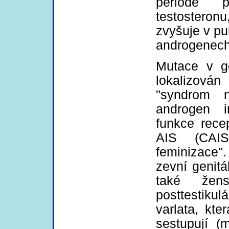
periodě p
testosteronu
zvyšuje v pub
androgenech
Mutace v g
lokalizov
"syndrom n
androgen i
funkce rece
AIS (CAIS)
feminizace
zevní genitá
také žen
posttestiku
varlata, kte
sestupují (