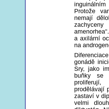
inguinálním
Protože va
nemají děl
zachycen
amenorhea".
a axilární o
na androgen
Diferenciace
gonádě inic
Sry, jako i
buňky se d
proliferuj
prodělávají 
zastaví v di
velmi dlou