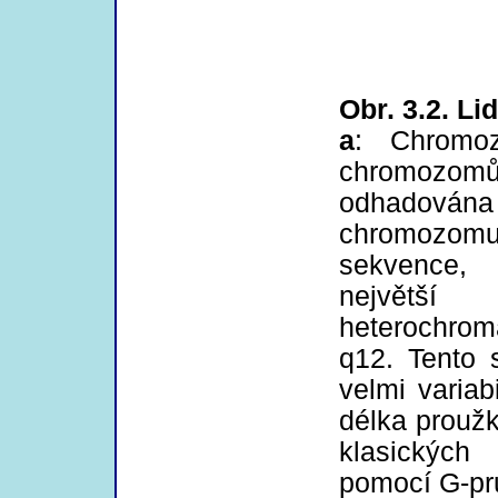
Obr. 3.2. L
a
: Chromo
chromozomů 
odhadována 
chromozo
sekvence,
největší
heterochroma
q12. Tento 
velmi variab
délka prouž
klasických
pomocí G-pr