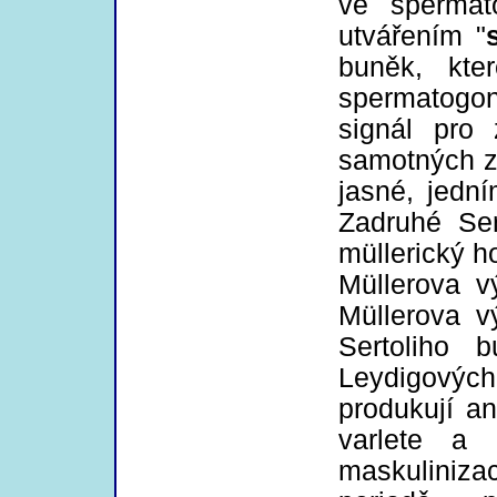
ve spermat
utvářením "
buněk, kte
spermatogon
signál pro
samotných z
jasné, jedn
Zadruhé Ser
müllerický h
Müllerova v
Müllerova v
Sertoliho b
Leydigový
produkují an
varlete a
maskulinizac