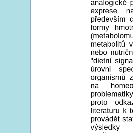
analogické 
exprese n
především d
formy hmotn
(metabolomu
metabolitů 
nebo nutrič
"dietní sign
úrovni spe
organismů z
na homeos
problematik
proto odka
literaturu k
provádět stat
výsledky