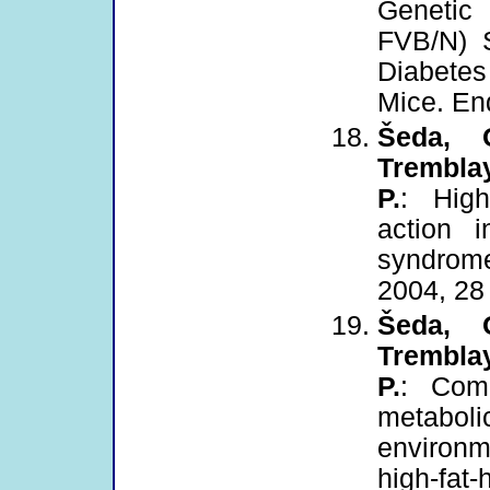
Genetic
FVB/N) S
Diabetes
Mice. En
Šeda, O
Tremblay
P.
: High
action 
syndrome
2004, 28 
Šeda, O
Tremblay
P.
: Com
metabol
environm
high-fa