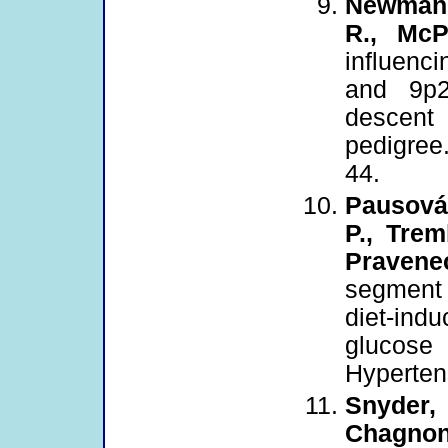
Newman, 
R., McP
influenci
and 9p2
descent
pedigree
44.
Pausová,
P., Trem
Pravene
segment
diet-ind
glucose 
Hyperten
Snyder,
Chagnon,