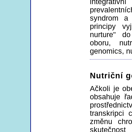
integrativ
prevalentníc
syndrom a 
principy vy
nurture" d
oboru, nutr
genomics, nu
Nutriční g
Ačkoli je ob
obsahuje řa
prostřednict
transkripci
změnu chrom
skutečnost