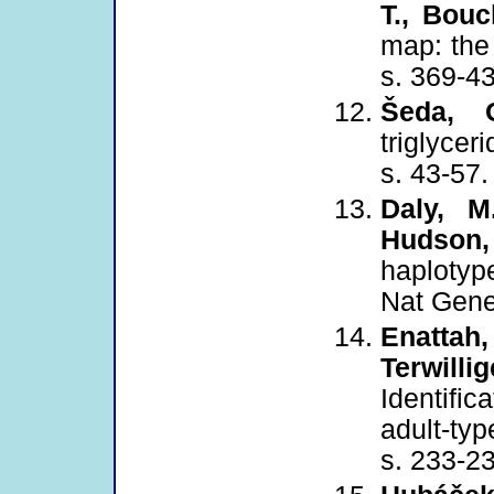
T., Bouc
map: the
s. 369-4
Šeda, 
triglycer
s. 43-57.
Daly, M.
Hudson, 
haplotyp
Nat Genet
Enattah
Terwillig
Identifi
adult-typ
s. 233-2