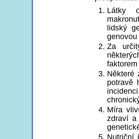
Látky 
makronut
lidský g
genovou 
Za urči
některý
faktorem
Některé 
potravě 
incidenc
chronick
Míra vli
zdraví a
genetick
Nutriční