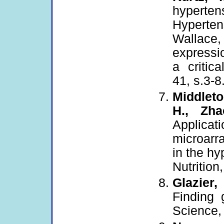
hypertens
Hyperten
Wallace,
expressio
a critic
41, s.3-8
Middleto
H., Zha
Applicat
microarra
in the h
Nutrition
Glazier,
Finding 
Science,