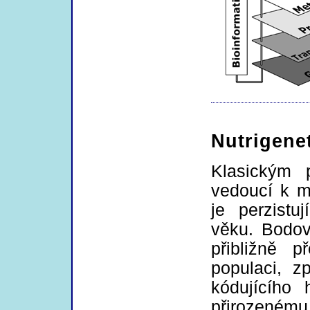
Nutrigenet
Klasickým p
vedoucí k ma
je perzistu
věku. Bodov
přibližně 
populaci, z
kódujícího 
přirozenému