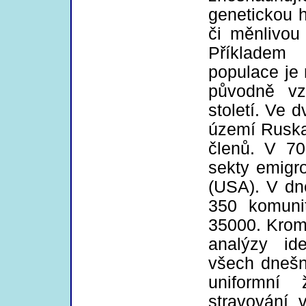
genetickou 
či měnlivou
Příkladem 
populace je 
původně vz
století. Ve d
území Ruska
členů. V 70
sekty emigr
(USA). V dn
350 komunit
35000. Krom
analýzy id
všech dnešn
uniformní 
stravování 