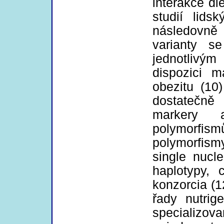
interakce di
studií lids
následovně 
varianty s
jednotlivým
dispozici 
obezitu (10)
dostatečně
markery a
polymorfi
polymorfism
single nucl
haplotypy, 
konzorcia (1
řady nutrig
specializov