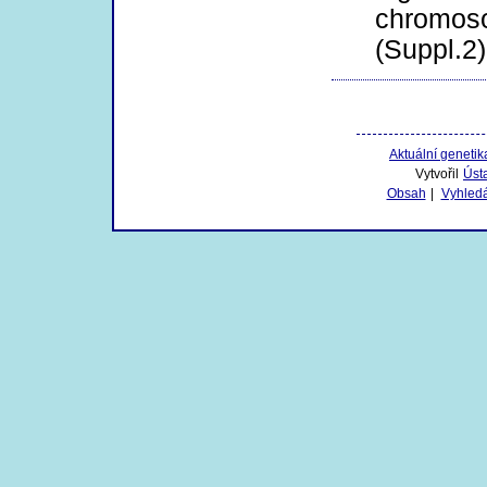
chromos
(Suppl.2)
Aktuální genetik
Vytvořil
Úst
Obsah
|
Vyhled