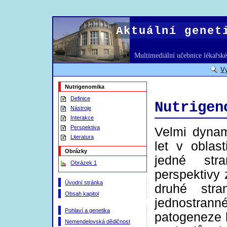
Aktuální genet
Multimediální učebnice lékařské
V
Nutrigenomika
Definice
Nutrigen
Nástroje
Interakce
Perspektiva
Velmi dynam
Literatura
let v oblas
Obrázky
jedné stra
Obrázek 1
perspektivy 
Úvodní stránka
druhé stra
Obsah kapitol
jednostran
Pohlaví a genetika
patogeneze 
Nemendelovská dědičnost