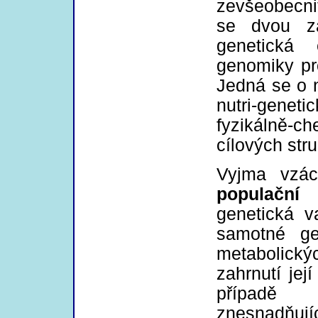
zevšeobecnite
se dvou zá
genetická 
genomiky pr
Jedná se o 
nutri-genetic
fyzikálně-ch
cílových str
Vyjma vzácn
populační i
genetická va
samotné ge
metabolický
zahrnutí její
případě n
znesnadňuj