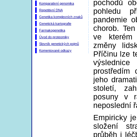
pochodů ob
Komparativní genomika
pohledu př
Repetitivní DNA
Genetika komplexních znaků
pandemie obe
Genetická kartografie
chorob. Ten
Farmakogenetika
ve kterém 
Úvod do proteomiky
změny lids
Slovník genetických pojmů
Komentované odkazy
Příčinu lze
výslednice
prostředím 
jeho dramat
století, zah
posuny v rá
neposlední ř
Empiricky j
složení st
průběh i lé