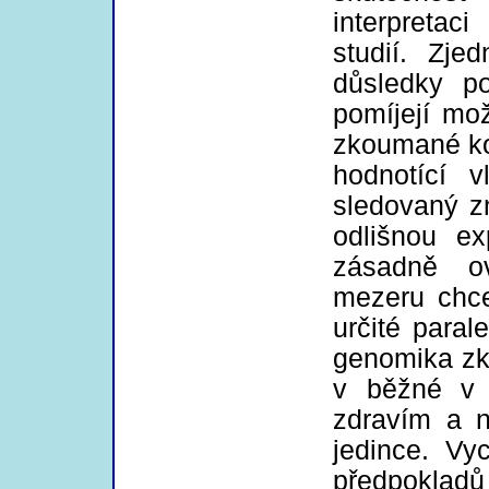
interpretac
studií. Zje
důsledky po
pomíjejí mož
zkoumané koh
hodnotící v
sledovaný zn
odlišnou ex
zásadně ov
mezeru chce
určité paral
genomika zk
v běžné v 
zdravím a 
jedince. Vy
předpokladů 