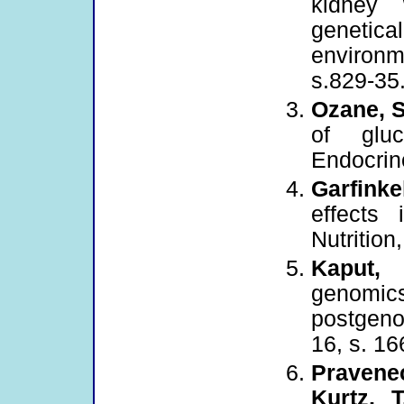
kidney 
genetical
environme
s.829-35
Ozane, S
of gluc
Endocrin
Garfink
effects 
Nutrition
Kaput, 
genomi
postgeno
16, s. 16
Pravenec
Kurtz, T