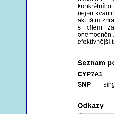
konkrétního
nejen kvantit
aktuální zdra
s cílem zab
onemocněn
efektivnější t
Seznam po
CYP7A1
SNP
sin
Odkazy