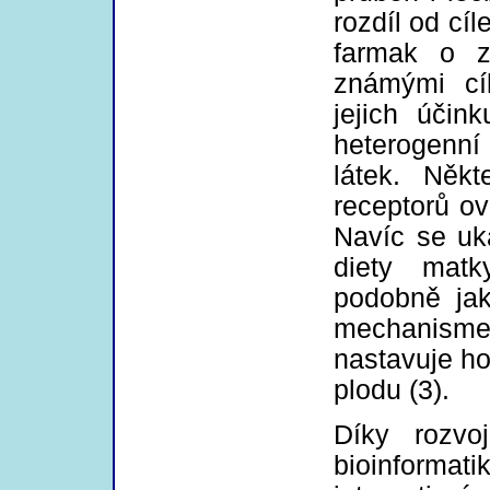
rozdíl od c
farmak o z
známými cí
jejich účin
heterogenní
látek. Něk
receptorů ovl
Navíc se uka
diety matk
podobně jak
mechanisme
nastavuje ho
plodu (3).
Díky rozvo
bioinforma