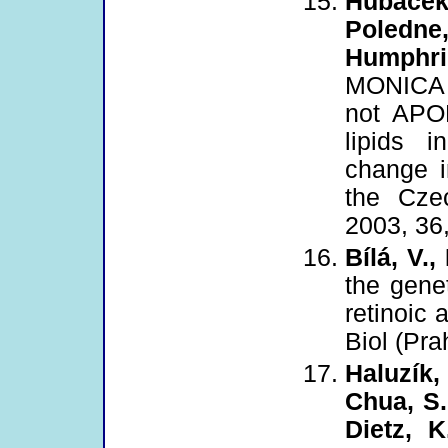
Hubáček
Poledne,
Humphri
MONICA 
not APOE
lipids i
change i
the Cze
2003, 36,
Bílá, V.,
the gene
retinoic 
Biol (Pra
Haluzík,
Chua, S.
Dietz, K