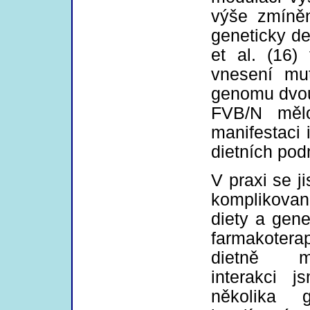
výše zmíně
geneticky de
et al. (16) 
vnesení mu
genomu dvou
FVB/N mělo
manifestaci 
dietních pod
V praxi se j
komplikovan
diety a gene
farmakoter
dietně mo
interakci 
několika 