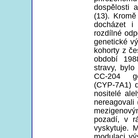
dospělosti 
(13). Kromě
docházet i
rozdílné od
genetické v
kohorty z č
období 198
stravy, bylo
CC-204 gen
(CYP-7A1) d
nositelé al
nereagovali 
mezigenový
pozadí, v r
vyskytuje. 
modulaci vý