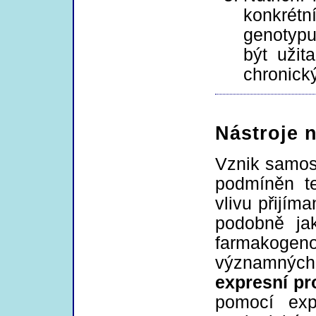
konkrétn
genotypu
být užit
chronick
Nástroje 
Vznik samos
podmíněn t
vlivu přijím
podobně ja
farmakogeno
významných 
expresní pro
pomocí ex