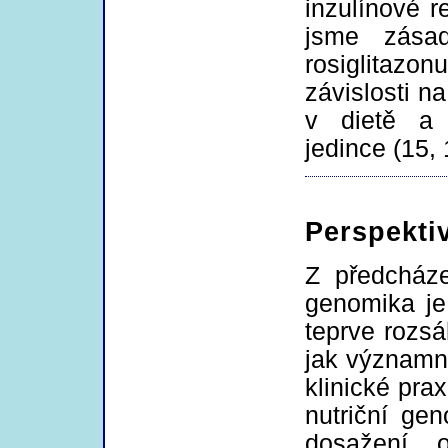
inzulínové r
jsme zásad
rosiglitaz
závislosti n
v dietě a 
jedince (15, 
Perspektiv
Z předcháze
genomika je
teprve rozsá
jak významn
klinické pra
nutriční ge
dosažení o