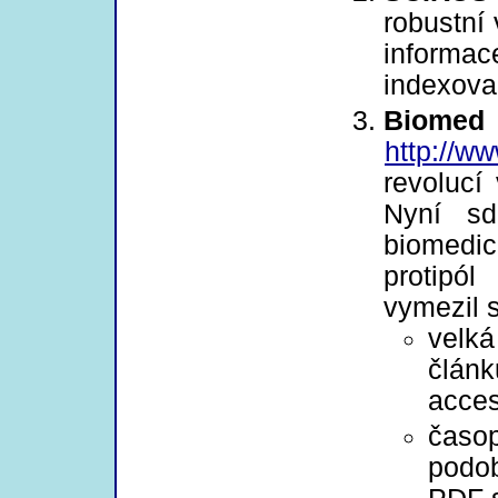
robustní 
informa
indexova
Bi
http://w
revolucí
Nyní sd
biomedi
protipó
vymezil 
velk
člán
acces
časop
podo