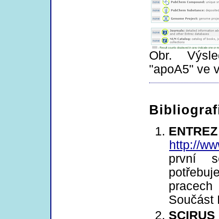
Obr. Výsle
"apoA5" ve 
Bibliogra
EN
http://ww
první s
potřebuj
pracech
Součást 
SCIRUS