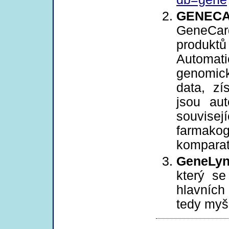
GENEC
GeneCard
produktů
Automati
genomick
data, zí
jsou au
souvise
farmak
komparat
GeneLy
který s
hlavníc
tedy myš