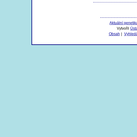
Aktuální genetik
Vytvořil
Úst
Obsah
|
Vyhled