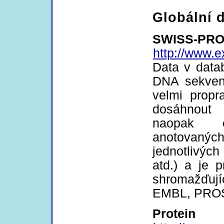
Globální 
SWISS-PRO
http://www.e
Data v data
DNA sekven
velmi propr
dosáhnout
naopak c
anotovanýc
jednotlivýc
atd.) a je 
shromažďuj
EMBL, PROS
Prote