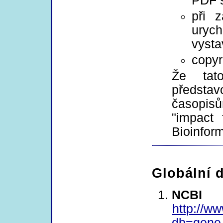
PDF s
při 
urych
vysta
copyr
Že tat
předst
časopisů
"impact 
Bioinform
Globální 
NCB
http://ww
db=gene