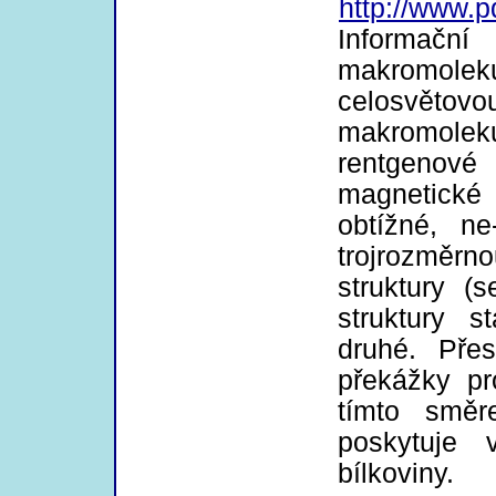
http://www.
Informač
makromole
celosvětovou
makromolek
rentgenové
magnetick
obtížné, n
trojrozměrno
struktury (
struktury s
druhé. Pře
překážky p
tímto směr
poskytuje 
bílkoviny.