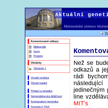
Aktuální genet
Multimediální učebnice lékařské
V
Komentované odkazy
Bibliografie
Komentov
Geny
Proteiny
Než se bude
Obrázky
odkazů a je
Obrázek 1
rádi bychom
Úvodní stránka
následují
Obsah kapitol
jedinečným 
Pohlaví a genetika
line vzděláv
Nemendelovská dědičnost
MIT's
Komparativní genomika
Repetitivní DNA