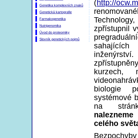
(
http://ocw.
Genetika komplexních znaků
renomované
Genetická kartografie
Technology
Farmakogenetika
Nutrigenomika
zpřístupnil 
Úvod do proteomiky
pregraduá
Slovník genetických pojmů
sahajícíc
inženýrství
zpřístupně
kurzech,
videonahrá
biologie p
systémové b
na strá
nalezneme
celého svět
Bezpochyby